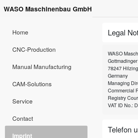
WASO Maschinenbau GmbH
Legal Not
Home
CNC-Production
WASO Masch
Gottmadinger 
Manual Manufacturing
78247 Hilzin
Germany
CAM-Solutions
Managing Dir
Commercial R
Registry Court:
Service
VAT ID No.:
Contact
Telefon 
Imprint