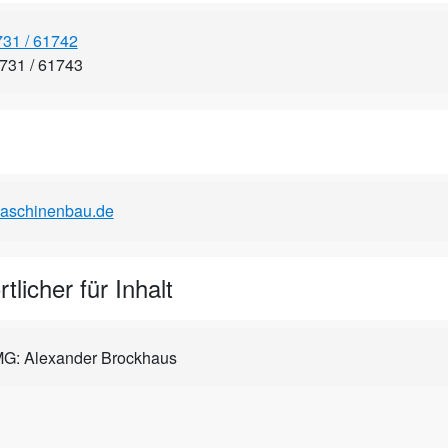
731 / 61742
7731 / 61743
aschinenbau.de
tlicher für Inhalt
G: Alexander Brockhaus