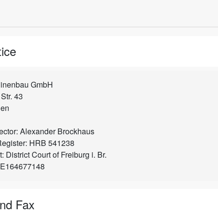
ice
inenbau GmbH
Str. 43
gen
ector: Alexander Brockhaus
egister: HRB 541238
 District Court of Freiburg i. Br.
 DE164677148
und Fax